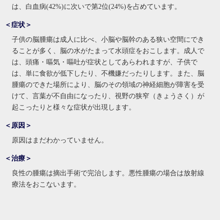
は、白血病(42%)に次いで第2位(24%)を占めています。
＜症状＞
子供の脳腫瘍は成人に比べ、小脳や脳幹のある狭い空間にでき
ることが多く、脳の水がたまって水頭症をおこします。成人で
は、頭痛・嘔気・嘔吐が症状としてあらわれますが、子供で
は、単に食欲が低下したり、不機嫌だったりします。また、脳
腫瘍のできた場所により、脳のその領域の神経細胞が障害を受
けて、言葉が不自由になったり、視野の狭窄（きょうさく）が
起こったりと様々な症状が出現します。
＜原因＞
原因はまだわかっていません。
＜治療＞
良性の腫瘍は摘出手術で完治します。悪性腫瘍の場合は放射線
療法をおこないます。