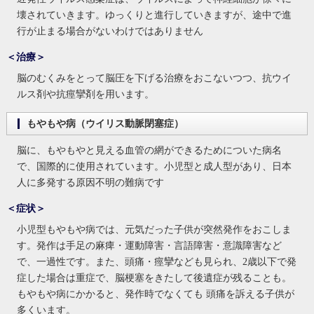
壊されていきます。ゆっくりと進行していきますが、途中で進
行が止まる場合がないわけではありません
＜治療＞
脳のむくみをとって脳圧を下げる治療をおこないつつ、抗ウイ
ルス剤や抗痙攣剤を用います。
もやもや病（ウイリス動脈閉塞症）
脳に、もやもやと見える血管の網ができるためについた病名
で、国際的に使用されています。小児型と成人型があり、日本
人に多発する原因不明の難病です
＜症状＞
小児型もやもや病では、元気だった子供が突然発作をおこしま
す。発作は手足の麻痺・運動障害・言語障害・意識障害など
で、一過性です。また、頭痛・痙攣なども見られ、2歳以下で発
症した場合は重症で、脳梗塞をきたして後遺症が残ることも。
もやもや病にかかると、発作時でなくても 頭痛を訴える子供が
多くいます。