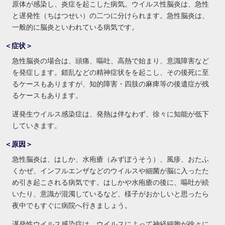
原体が感染し、炎症を起こした病気。ウイルス性脳炎は、急性
と遅発性（ちはつせい）の二つに分けられます。急性脳炎は、
一般的に脳炎といわれている病気です。
＜症状＞
急性脳炎の場合は、頭痛、嘔吐、高熱で始まり、意識障害など
を発症します。錯乱などの精神症状をを起こし、その後死に至
るケースもありますが、知的障害・四肢の麻痺等の後遺症が残
るケースもあります。
遅発生ウイルス感染症は、発熱は伴なわず、徐々に知能が低下
していきます。
＜原因＞
急性脳炎は、はしか、水疱瘡（みずぼうそう）、風疹、おたふ
くかぜ、インフルエンザなどのウイルスや細菌が脳に入ったた
め引き起こされる病気です。はしかや水疱瘡の後に、嘔吐が続
いたり、意識が混濁しているなど、様子がおかしいと思ったら
夜中でもすぐに病院へ行きましょう。
遅発性ウイルス感染症は、ウイルスによって神経細胞が徐々に