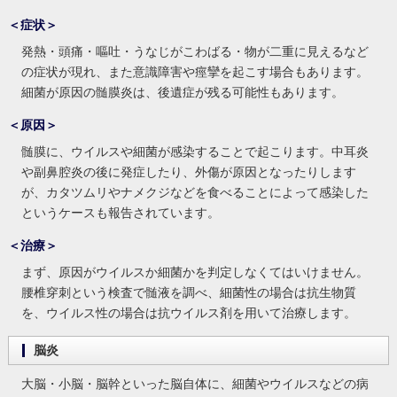
＜症状＞
発熱・頭痛・嘔吐・うなじがこわばる・物が二重に見えるなど
の症状が現れ、また意識障害や痙攣を起こす場合もあります。
細菌が原因の髄膜炎は、後遺症が残る可能性もあります。
＜原因＞
髄膜に、ウイルスや細菌が感染することで起こります。中耳炎
や副鼻腔炎の後に発症したり、外傷が原因となったりします
が、カタツムリやナメクジなどを食べることによって感染した
というケースも報告されています。
＜治療＞
まず、原因がウイルスか細菌かを判定しなくてはいけません。
腰椎穿刺という検査で髄液を調べ、細菌性の場合は抗生物質
を、ウイルス性の場合は抗ウイルス剤を用いて治療します。
脳炎
大脳・小脳・脳幹といった脳自体に、細菌やウイルスなどの病