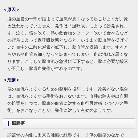
＜原因＞
脳の血管の一部が詰まって血流が悪くなって起こりますが、原
因はわかっていません。発作は「過呼吸」によって誘発されま
す。泣く、笛を吹く、熱い飲食物をフーフー吹いて食べるなど
の行為によって過呼吸状態となると、いままで脳血管を拡げて
いた血中の二酸化炭素が低下し、脳血管が収縮します。すると
もやもや血管も細くなって詰まってしまい、血の流れが悪くな
ります。こうして脳血流が急激に低下すると、脳に必要な酸素
が不足し、脳虚血発作が生れるのです。
＜治療＞
脳の血流をよくするための薬剤を投与します。改善がない場合
は、血流をよくする手術をおこないます。血腫の除去や出血源
の処置をしつつ、脳表の血管に対する血行再建術（バイパス手
術）をおこなうことが、発作に対して有効のようです。
脳腫瘍
頭蓋骨の内側に出来る腫瘍の総称です。子供の腫瘍のなかで